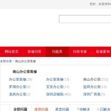
香蕉视频在线免费,香蕉视频导航,黄色香蕉
您好，欢迎来
视频下载,91香蕉APP成人污在线观看
网站首页
装修问答
问题库
问答专家
装修案例
全部分类
>
南山办公室装修
南山办公室装修
办公室装修
(20)
办公室装修
(13)
南山办公室
(252)
罗湖办公室
(6)
宝安办公室
(11)
盐田办公室
(12)
龙岗办公室
(2)
深圳店铺装
(402)
深圳厂房装
(5)
全部问题
推荐问题
悬赏问题
？
待解决
√
已解决