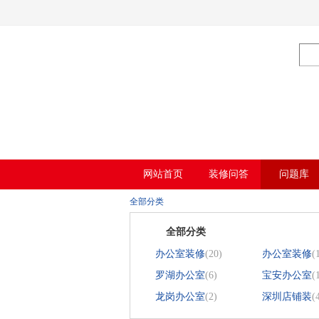
Warning
: mkdir(): No space left on device in
/www/wwwroot/Z4.com/func.php
on l
Warning
: file_put_contents(./cachefile_yuan/bjbkws.com/cache/8c/e46e7/79115.html)
香蕉视频在线免费,香蕉视频导航,黄色香蕉
网站首页
装修问答
问题库
全部分类
全部分类
办公室装修
(20)
办公室装修
(
罗湖办公室
(6)
宝安办公室
(
龙岗办公室
(2)
深圳店铺装
(