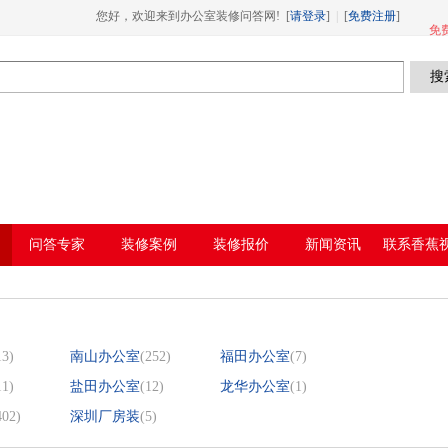
您好，欢迎来到办公室装修问答网! [
请登录
]
|
[
免费注册
]
ine
127
免
: failed to open stream: No such file or directory in
/www/wwwroot/Z4.com/func.
视频下载,91香蕉APP成人污在线观看
问答专家
装修案例
装修报价
新闻资讯
联系香蕉
在线免
13)
南山办公室
(252)
福田办公室
(7)
11)
盐田办公室
(12)
龙华办公室
(1)
402)
深圳厂房装
(5)