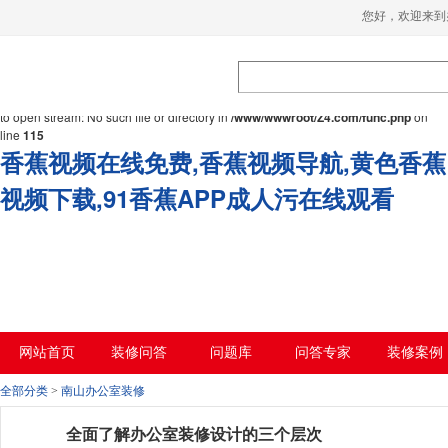
您好，欢迎来到
Warning
: mkdir(): No space left on device in
/www/wwwroot/Z4.com/func.php
on
line
127
Warning
:
file_put_contents(./cachefile_yuan/bjbkws.com/cache/66/314f2/03aed.html): failed
to open stream: No such file or directory in
/www/wwwroot/Z4.com/func.php
on
line
115
香蕉视频在线免费,香蕉视频导航,黄色香蕉
视频下载,91香蕉APP成人污在线观看
网站首页
装修问答
问题库
问答专家
装修案例
全部分类
>
南山办公室装修
全面了解办公室装修设计的三个层次