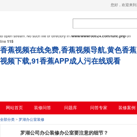
您好，欢迎来到
Warning
: mkdir(): No space left on device in
/www/wwwroot/Z4.com/func.php
on
line
127
Warning
:
file_put_contents(./cachefile_yuan/bjbkws.com/cache/fb/c9006/e2892.html): failed
to open stream: No such file or directory in
/www/wwwroot/Z4.com/func.php
on
line
115
香蕉视频在线免费,香蕉视频导航,黄色香蕉
视频下载,91香蕉APP成人污在线观看
网站首页
装修问答
问题库
问答专家
装修案例
全部分类
>
罗湖办公室装修
罗湖公司办公装修办公室要注意的细节？