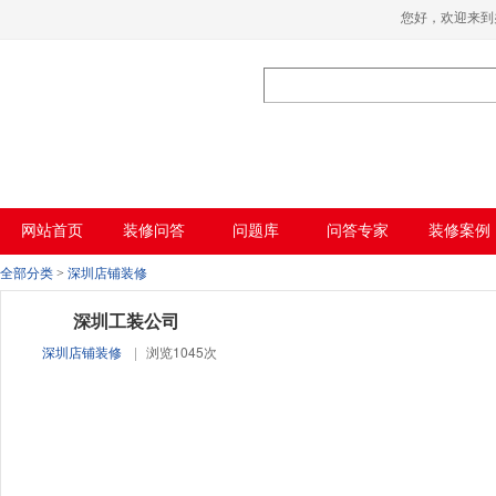
香蕉视频在线免费,香蕉视频导航,黄色香蕉
您好，欢迎
视频下载,91香蕉APP成人污在线观看
网站首页
装修问答
问题库
问答专家
装修案例
全部分类
>
深圳店铺装修
深圳工装公司
深圳店铺装修
|
浏览1045次