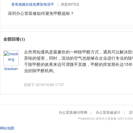
香蕉视频在线免费装饰清宇
|
浏览3975次
深圳办公室装修如何避免甲醛超标？
全部回答(1)
众所周知通风是最廉价的一种除甲醛方式，通风可以解决部
异味的侵害，同时，流动的空气也能够在企业进行专业的除
于除甲醛的效果来说可谓微乎其微，甲醛的挥发期长达15
biaoban
业的除甲醛机构。
回答于 2019/10/28 17:37
办公室装修问答网
|
办公室装修设计
|
店
Powered by
深圳办公室装修
©2013-
网站地图