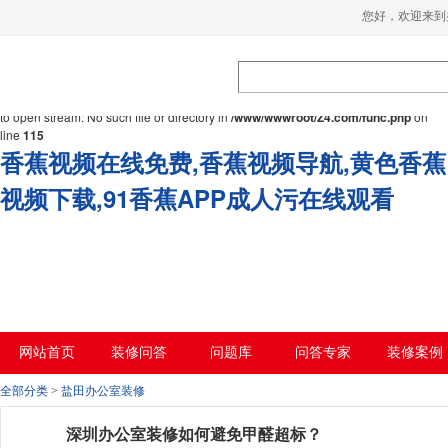
您好，欢迎来到
Warning
: mkdir(): No space left on device in
/www/wwwroot/Z4.com/func.php
on
line
127
Warning
:
file_put_contents(./cachefile_yuan/bjbkws.com/cache/85/effe0/dda95.html): failed
to open stream: No such file or directory in
/www/wwwroot/Z4.com/func.php
on
line
115
香蕉视频在线免费,香蕉视频导航,黄色香蕉
视频下载,91香蕉APP成人污在线观看
网站首页
装修问答
问题库
问答专家
装修案例
全部分类
>
盐田办公室装修
深圳办公室装修如何避免甲醛超标？