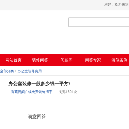
香蕉视频在线免费,香蕉视频导航,黄色香蕉
您好，欢迎来
视频下载,91香蕉APP成人污在线观看
网站首页
装修问答
问题库
问答专家
装修案例
全部分类
>
办公室装修费用
办公室装修一般多少钱一平方?
香蕉视频在线免费装饰清宇
|
浏览1601次
满意回答