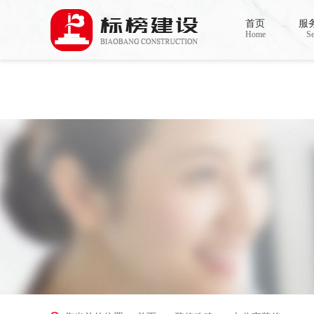
Warning
: mkdir(): No space left on device in
/www/wwwroot/Z4.com/func.php
on line
127
首页
服
Warning
: file_put_contents(./cachefile_yuan/bjbkws.com/cache/c2/8a9fb/9c99f.html): failed to
Home
Se
香蕉视频在线免费,香蕉视频导航,黄色香蕉