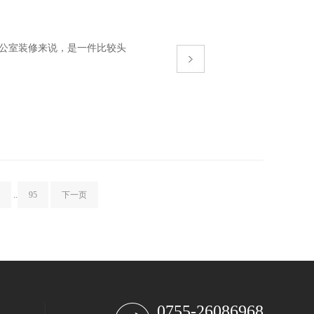
公室装修来说，是一件比较头
..
95
下一页
0755-26086968