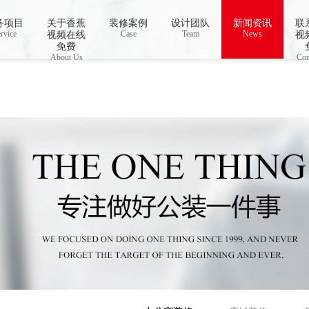
务项目
关于香蕉
装修案例
设计团队
新闻资讯
联
 open stream: No such file or directory in
rvice
Case
/www/wwwroot/Z4.com/func.php
Team
News
on line
115
视频在线
视
视频下载,91香蕉APP成人污在线观看
免费
About Us
Con