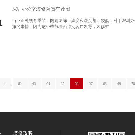
深圳办公室装修防霉有妙招
1
当下正处初冬季节，阴雨绵绵，温度和湿度都比较低，对于深圳办
痛的事情，因为这种季节墙面特别容易发霉，装修材
1
..
62
63
64
65
66
67
68
69
70
心
装修攻略