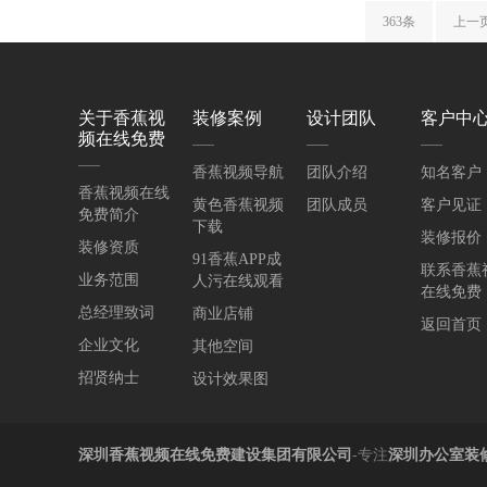
363条
上一
关于香蕉视
装修案例
设计团队
客户中
频在线免费
香蕉视频导航
团队介绍
知名客户
香蕉视频在线
黄色香蕉视频
团队成员
客户见证
免费简介
下载
装修报价
装修资质
91香蕉APP成
联系香蕉
业务范围
人污在线观看
在线免费
总经理致词
商业店铺
返回首页
企业文化
其他空间
招贤纳士
设计效果图
深圳香蕉视频在线免费建设集团有限公司
-专注
深圳办公室装