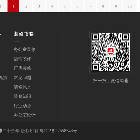
图
页
1
2
3
4
5
6
7
8
9
10
..
心
装修攻略
办公室装修
店铺装修
厂房装修
视频
常见问题
扫一扫，微信沟通
装修风水
装修知识
行业动态
办公室设计
修
二十余年 版权所有
粤ICP备27558543号