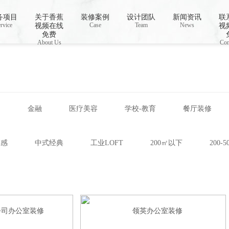
视频下载,91香蕉APP成人污在线观看
务项目
关于香蕉
装修案例
设计团队
新闻资讯
联
rvice
Case
Team
News
视频在线
视
免费
About Us
Con
网
金融
医疗美容
学校-教育
餐厅装修
技感
中式经典
工业LOFT
200㎡以下
200-