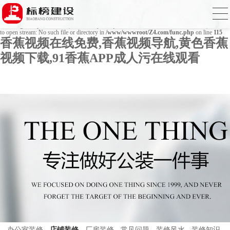
Warning
: mkdir(): No space left on device in
/www/wwwroot/Z4.com/func.php
on line
127
Warning
: file_put_contents(./cachefile_yuan/bjbkws.com/cache/25/4633f/9e9f9.html): failed
to open stream: No such file or directory in
/www/wwwroot/Z4.com/func.php
on line
115
香蕉视频在线免费,香蕉视频导航,黄色香蕉
视频下载,91香蕉APP成人污在线观看
办公室装修
店铺装修
厂房装修
常见问题
装修风水
装修知识