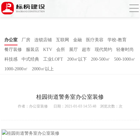
香蕉视频在线免费,香蕉视频导航,黄色香蕉
视频下载,91香蕉APP成人污在线观看
办公室
厂房
连锁店铺
互联网
金融
医疗美容
学校-教育
餐厅装修
服装店
KTV
会所
展厅
超市
现代简约
轻奢时尚
科技感
中式经典
工业LOFT
200㎡以下
200-500㎡
500-1000㎡
1000-2000㎡
2000㎡以上
桂园街道警务室办公室装修
作者：
办公室装修
日期：2021-01-03 14:55:48 浏览次数：
次