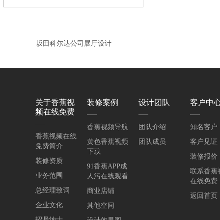
坂田科尔达公司展厅设计
关于香蕉视
装修案例
设计团队
客户中
频在线免费
香蕉视频导航
团队介绍
知名客户
香蕉视频在线
黄色香蕉视频
团队成员
客户见证
免费简介
下载
装修报价
装修资质
91香蕉APP成
联系香蕉
业务范围
人污在线观看
在线免费
总经理致词
商业店铺
返回首页
企业文化
其他空间
招贤纳士