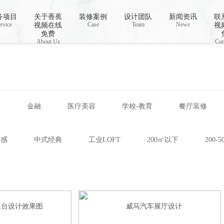
视频下载,91香蕉APP成人污在线观看
务项目
关于香蕉
装修案例
设计团队
新闻资讯
联
rvice
Case
Team
News
视频在线
视
免费
About Us
Con
网
金融
医疗美容
学校-教育
餐厅装修
技感
中式经典
工业LOFT
200㎡以下
200-