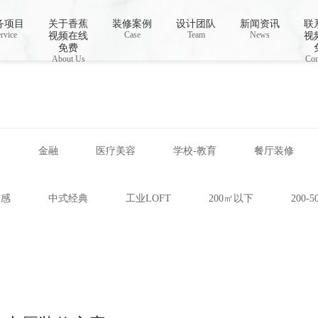
视频下载,91香蕉APP成人污在线观看
务项目
关于香蕉
装修案例
设计团队
新闻资讯
联
rvice
Case
Team
News
视频在线
视
免费
About Us
Con
网
金融
医疗美容
学校-教育
餐厅装修
技感
中式经典
工业LOFT
200㎡以下
200-