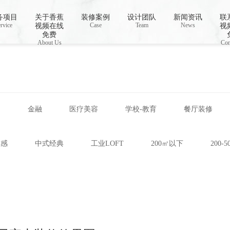
视频下载,91香蕉APP成人污在线观看
务项目
关于香蕉
装修案例
设计团队
新闻资讯
联
rvice
Case
Team
News
视频在线
视
免费
About Us
Con
网
金融
医疗美容
学校-教育
餐厅装修
技感
中式经典
工业LOFT
200㎡以下
200-