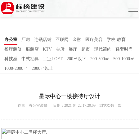
香蕉视频在线免费,香蕉视频导航,黄色香蕉
视频下载,91香蕉APP成人污在线观看
办公室
厂房
连锁店铺
互联网
金融
医疗美容
学校-教育
餐厅装修
服装店
KTV
会所
展厅
超市
现代简约
轻奢时尚
科技感
中式经典
工业LOFT
200㎡以下
200-500㎡
500-1000㎡
1000-2000㎡
2000㎡以上
星际中心一楼接待厅设计
作者：
办公室装修
日期：2021-04-22 17:20:09 浏览次数：
次