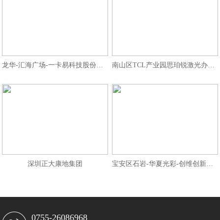
龙华-汇海广场-一卡易科技股份办公
南山区TCL产业园思珀锐激光办公室
深圳正大康地集团
宝安区石岩-华夏光彩-创维创新谷大
0755-26086968