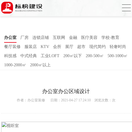
香蕉视频在线免费,香蕉视频导航,黄色香蕉
视频下载,91香蕉APP成人污在线观看
办公室
厂房
连锁店铺
互联网
金融
医疗美容
学校-教育
餐厅装修
服装店
KTV
会所
展厅
超市
现代简约
轻奢时尚
科技感
中式经典
工业LOFT
200㎡以下
200-500㎡
500-1000㎡
1000-2000㎡
2000㎡以上
办公室办公区域设计
作者：
办公室装修
日期：2021-04-27 17:24:10 浏览次数：
次