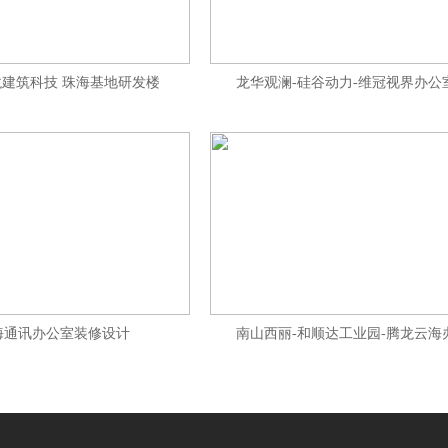
建筑科技 珠海基地研发楼
龙华观澜-硅谷动力-维冠视界办公
海通讯办公室装修设计
南山西丽-和顺达工业园-腾龙云海