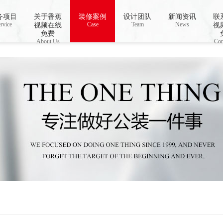
视频下载,91香蕉APP成人污在线观看
务项目
关于香蕉
装修案例
设计团队
新闻资讯
联
rvice
Case
Team
News
视频在线
视
免费
About Us
Con