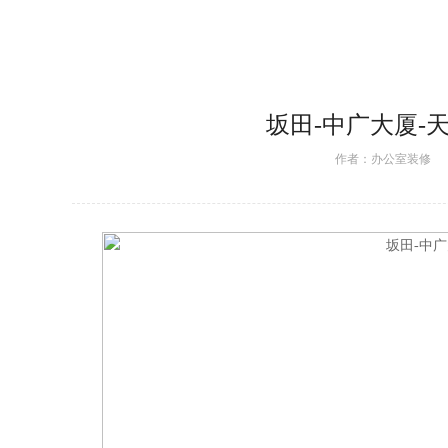
坂田-中广大厦-
作者：
办公室装修
日期