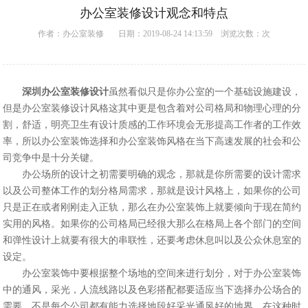
办公室装修设计观念和特点
作者：
办公室装修
日期：2019-08-24 14:13:59 浏览次数：
次
深圳办公室装修设计
虽然看似只是你办公室的一个基础设施建设，
但是
办公室装修
设计风格这其中更是包含着对公司格局和物理心理的分
割，舒适，明亮卫生有设计质感的工作环境会无形提高工作者的工作效
率，所以办公室装饰选择和办公室装饰风格在当下高速发展的社会和公
司竞争中是十分关键。
办公场所的设计之初需要明确的观念，那就是你所需要的设计需求
以及公司整体工作的划分格局需求，那就是设计风格上，如果你的公司
只是正在或者刚刚走入正轨，那么在办公室装饰上就要倾向于现在简约
实用的风格。如果你的公司格局已经很大那么在格局上各个部门的空间
和弹性设计上就要有很大的串联性，还要考虑休息叫以及公众休息室的
设定。
办公室装饰中要根据整个场地的空间来进行划分，对于办公室装饰
中的通风，采光，人流线路以及色彩搭配都要适应当下选择办公场合的
需要，不是每个公司都有能力选择地段好采光通风好的地界，在这种时