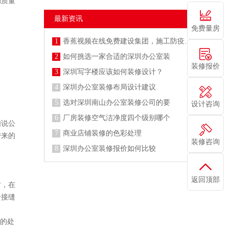
的质量
最新资讯
免费量房
1
香蕉视频在线免费建设集团，施工防疫两不误
2
如何挑选一家合适的深圳办公室装
装修报价
3
深圳写字楼应该如何装修设计？
4
深圳办公室装修布局设计建议
5
选对深圳南山办公室装修公司的要
设计咨询
6
厂房装修空气洁净度四个级别哪个
如说公
7
商业店铺装修的色彩处理
带来的
装修咨询
8
深圳办公室装修报价如何比较
返回顶部
时，在
个接缝
范的处