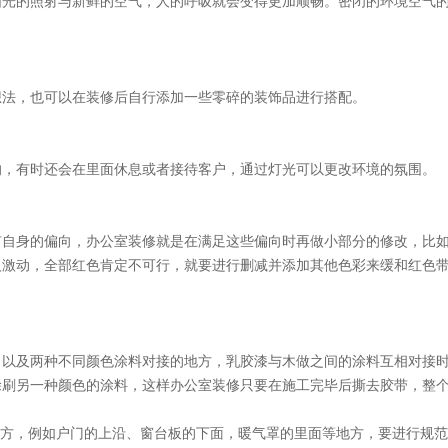
阳光的照射与新鲜的空气，人的呼吸就会变得更加顺畅。密闭的环境空气
想法，也可以在装修后自行添加一些零碎的装饰品进行搭配。
的，有时还会在里面休息或者接待客户，通过灯光可以更改环境的氛围。
有自身的偏向，办公室装修就是在满足这些偏向时再做小部分的修改，比
人激动，全部红色肯定不可行，就要进行删减并添加其他色彩来缓和红色
，以及两种不同颜色涂料对接的地方，乳胶漆与木做之间的涂料互相对接
涂刷另一种颜色的涂料，这样办公室装修只要在施工完毕后撕去胶带，整
地方，例如户门的上沿、窗台板的下面，暖气罩的里面等地方，要进行规