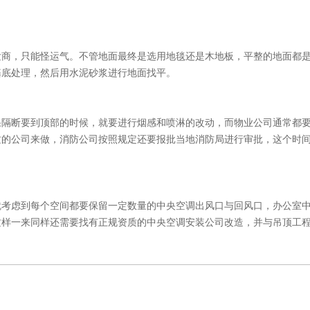
发商，只能怪运气。不管地面最终是选用地毯还是木地板，平整的地面都
基底处理，然后用水泥砂浆进行地面找平。
果隔断要到顶部的时候，就要进行烟感和喷淋的改动，而物业公司通常都
质的公司来做，消防公司按照规定还要报批当地消防局进行审批，这个时
就考虑到每个空间都要保留一定数量的中央空调出风口与回风口，办公室
这样一来同样还需要找有正规资质的中央空调安装公司改造，并与吊顶工