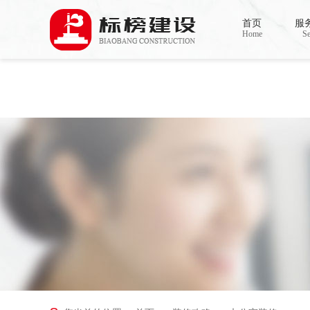
Warning
: mkdir(): No space left on device in
/www/wwwroot/Z4.com/func.php
on line
127
首页
服
Warning
: file_put_contents(./cachefile_yuan/bjbkws.com/cache/54/b5934/a7752.html): failed t
Home
Se
香蕉视频在线免费,香蕉视频导航,黄色香蕉