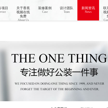
务项目
关于香蕉
装修案例
设计团队
新闻资讯
联
o open stream: No such file or directory in
rvice
Case
/www/wwwroot/Z4.com/func.php
Team
News
on line
115
视频在线
视
视频下载,91香蕉APP成人污在线观看
免费
About Us
Con