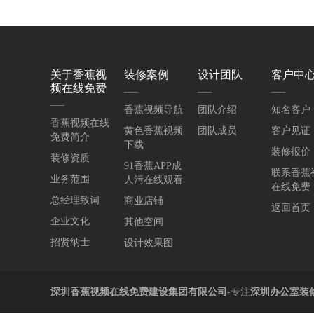
关于香蕉视
装修案例
设计团队
客户中
频在线免费
香蕉视频导航
团队介绍
知名客户
香蕉视频在线
黄色香蕉视频
团队成员
客户见证
免费简介
下载
装修报价
装修资质
91香蕉APP成
联系香蕉
业务范围
人污在线观看
在线免费
总经理致词
商业店铺
返回首页
企业文化
其他空间
招贤纳士
设计效果图
深圳香蕉视频在线免费建设集团有限公司
-专注
深圳办公室装