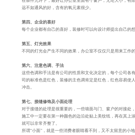
在条件允许下，最好让办公室里面有个窗户，无论大小，有
远不如通风的好，含有的氧元素很少。
第四、企业的喜好
每个企业都有自己的喜好，装修时可以向设计师提出自己的
第五、灯光效果
不同的灯光会产生不同的效果，办公室不仅仅只是用来工作
第六、注意色调、手法
这些色调和手法是有公司的性质和文化决定的，每个公司各
司的标准色是红色，装修的主色调肯定是红色，红色容易使
冲击。
第七、接缝修饰及小面处理
对于接缝的处理是很重要的，一些墙面与门、窗户的对接处
施工中一定要在第一种颜色的边沿处贴上美纹纸，再在其上
就可以非常齐整了。
所谓“小面”，就是一些消费者眼睛看不到，又不太留意的小