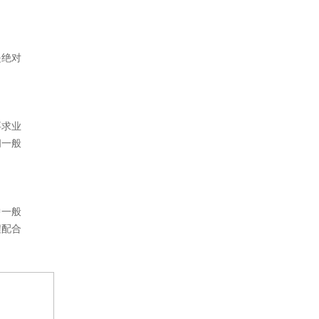
是绝对
要求业
间一般
中一般
程配合