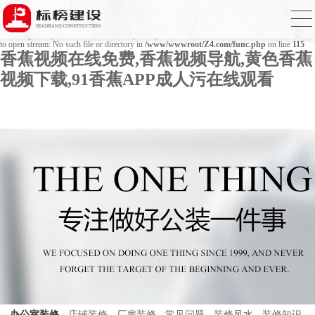
Warning
: mkdir(): No space left on device in
/www/wwwroot/Z4.com/func.php
on line
127
Warning
: file_put_contents(./cachefile_yuan/bjbkws.com/cache/28/a9a96/d348d.html): failed
to open stream: No such file or directory in
/www/wwwroot/Z4.com/func.php
on line
115
香蕉视频在线免费,香蕉视频导航,黄色香蕉
视频下载,91香蕉APP成人污在线观看
办公室装修
店铺装修
厂房装修
常见问题
装修风水
装修知识