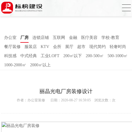
香蕉视频在线免费,香蕉视频导航,黄色香蕉
视频下载,91香蕉APP成人污在线观看
办公室
厂房
连锁店铺
互联网
金融
医疗美容
学校-教育
餐厅装修
服装店
KTV
会所
展厅
超市
现代简约
轻奢时尚
科技感
中式经典
工业LOFT
200㎡以下
200-500㎡
500-1000㎡
1000-2000㎡
2000㎡以上
丽晶光电厂房装修设计
作者：
办公室装修
日期：2020-08-27 16:59:05 浏览次数：
次