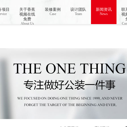
务项目
关于香蕉
装修案例
设计团队
新闻资讯
联
 open stream: No such file or directory in
rvice
Case
/www/wwwroot/Z4.com/func.php
Team
News
on line
115
视频在线
视
视频下载,91香蕉APP成人污在线观看
免费
About Us
Con