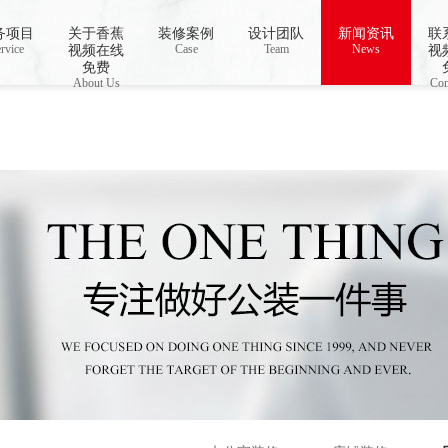
务项目
关于香蕉
装修案例
设计团队
新闻资讯
联
o open stream: No such file or directory in
rvice
Case
/www/wwwroot/Z4.com/func.php
Team
News
on line
115
视频在线
视
视频下载,91香蕉APP成人污在线观看
免费
About Us
Con