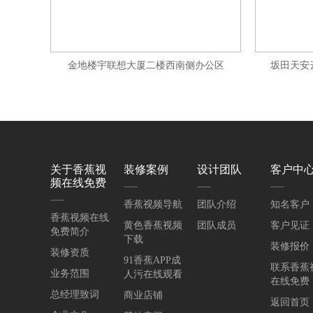
金地楼宇联想大厦二楼西南侧办公区
坂田天安
关于香蕉视
装修案例
设计团队
客户中
频在线免费
香蕉视频导航
团队介绍
知名客户
香蕉视频在线
黄色香蕉视频
团队成员
客户见证
免费简介
下载
装修报价
装修资质
91香蕉APP成
联系香蕉
业务范围
人污在线观看
在线免费
总经理致词
商业店铺
返回首页