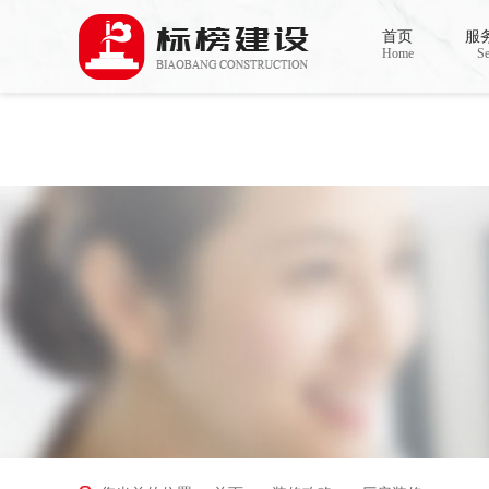
Warning
: mkdir(): No space left on device in
/www/wwwroot/Z4.com/func.php
on line
127
首页
服
Warning
: file_put_contents(./cachefile_yuan/bjbkws.com/cache/2a/2cb2d/73c49.html): failed t
Home
Se
香蕉视频在线免费,香蕉视频导航,黄色香蕉