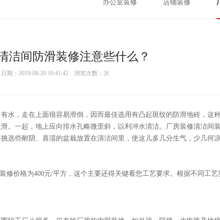
办公室装修
店铺装修
清洁间防滑装修注意些什么？
：2019-08-20 10:41:42 浏览次数：
次
常有水，走在上面很容易滑倒，因而最佳选用有凸起斑纹的防滑地砖，这
太滑。一起，地上应向排水孔略微歪斜，以利冲水清洁。厂房装修清洁间
够挑选些耐阴、喜湿的盆栽放置在清洁间里，使这儿多几分生气，少几何
部装修价格为400元/平方，这个主要还得关键看您工艺要求。根据不同工艺