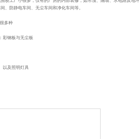
范围较工厂小很多，仅有的厂房的内部装修，如吊顶、隔墙、水电路及地
车间、防静电车间、无尘车间和净化车间等。
有很多种
：彩钢板与无尘板
、以及照明灯具