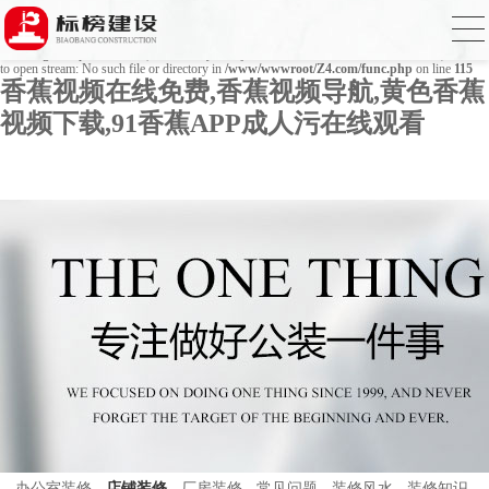
Warning
: mkdir(): No space left on device in
/www/wwwroot/Z4.com/func.php
on line
127
Warning
: file_put_contents(./cachefile_yuan/bjbkws.com/cache/49/63a5a/21eb1.html): failed
to open stream: No such file or directory in
/www/wwwroot/Z4.com/func.php
on line
115
香蕉视频在线免费,香蕉视频导航,黄色香蕉
视频下载,91香蕉APP成人污在线观看
办公室装修
店铺装修
厂房装修
常见问题
装修风水
装修知识