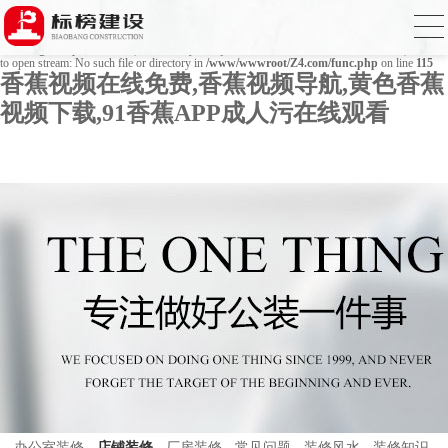
Warning
: mkdir(): No space left on device in
/www/wwwroot/Z4.com/func.php
on line
127
Warning
: file_put_contents(./cachefile_yuan/bjbkws.com/cache/37/62dba/8f87d.html): failed
to open stream: No such file or directory in
/www/wwwroot/Z4.com/func.php
on line
115
香蕉视频在线免费,香蕉视频导航,黄色香蕉
视频下载,91香蕉APP成人污在线观看
办公室装修
店铺装修
厂房装修
常见问题
装修风水
装修知识