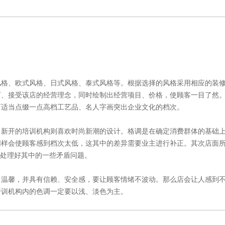
风格、欧式风格、日式风格、泰式风格等。根据选择的风格采用相应的装
可、接受该店的经营理念，同时绘制出经营项目、价格，使顾客一目了然
可适当点缀一点高档工艺品、名人字画突出企业文化的档次。
，新开的培训机构则喜欢时尚新潮的设计。格调是在确定消费群体的基础
同样会使顾客感到档次太低，这其中的差异需要业主进行补正。其次店面
来处理好其中的一些矛盾问题。
、温馨，并具有信赖、安全感，要让顾客情绪不波动。那么店会让人感到
培训机构内的色调一定要以浅、淡色为主。