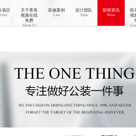
务项目
关于香蕉
装修案例
设计团队
新闻资讯
联
 open stream: No such file or directory in
rvice
Case
/www/wwwroot/Z4.com/func.php
Team
News
on line
115
视频在线
视
视频下载,91香蕉APP成人污在线观看
免费
About Us
Con