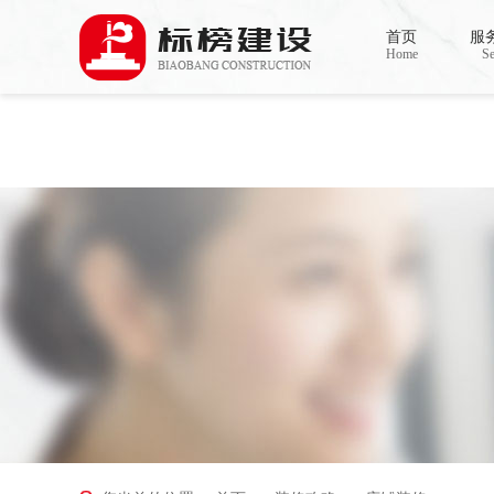
Warning
: mkdir(): No space left on device in
/www/wwwroot/Z4.com/func.php
on line
127
首页
服
Warning
: file_put_contents(./cachefile_yuan/bjbkws.com/cache/ee/f92cc/a374b.html): failed to
Home
Se
香蕉视频在线免费,香蕉视频导航,黄色香蕉