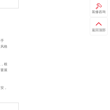
装修咨询
返回顶部
修手
。风格
上，根
所要展
不安，