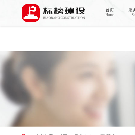
Warning
: mkdir(): No space left on device in
/www/wwwroot/Z4.com/func.php
on line
127
首页
服
Warning
: file_put_contents(./cachefile_yuan/bjbkws.com/cache/8c/bec4e/d3ddd.html): failed t
Home
Se
香蕉视频在线免费,香蕉视频导航,黄色香蕉