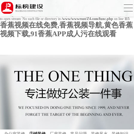
Warning
: mkdir(): No space left on device in
/www/wwwroot/Z4.com/func.php
on line
127
Warning
: file_put_contents(./cachefile_yuan/bjbkws.com/cache/7e/0b2df/c7fd3.html): failed
to open stream: No such file or directory in
/www/wwwroot/Z4.com/func.php
on line
115
香蕉视频在线免费,香蕉视频导航,黄色香蕉
视频下载,91香蕉APP成人污在线观看
办公室装修
店铺装修
厂房装修
常见问题
装修风水
装修知识