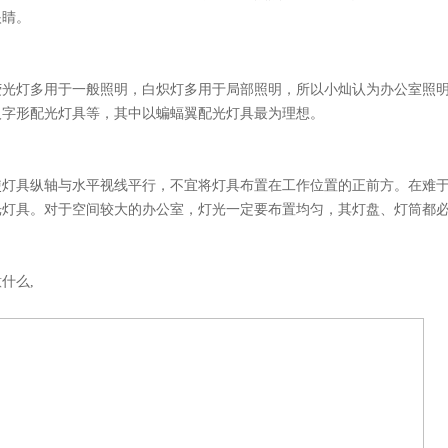
。
。荧光灯多用于一般照明，白炽灯多用于局部照明，所以小灿认为办公室照
字形配光灯具等，其中以蝙蝠翼配光灯具最为理想。
灯具纵轴与水平视线平行，不宜将灯具布置在工作位置的正前方。在难
具。对于空间较大的办公室，灯光一定要布置均匀，其灯盘、灯筒都
什么,