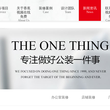
视频下载,91香蕉APP成人污在线观看
务项目
关于香蕉
装修案例
设计团队
新闻资讯
联
rvice
Case
Team
News
视频在线
视
免费
About Us
Con
办公室装修
店铺装修