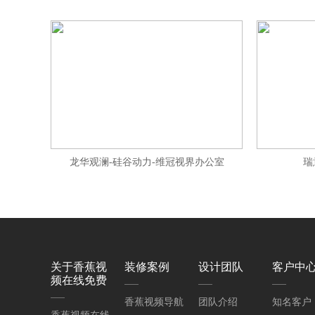
龙华观澜-硅谷动力-维冠视界办公室
瑞
关于香蕉视
装修案例
设计团队
客户中
频在线免费
香蕉视频导航
团队介绍
知名客户