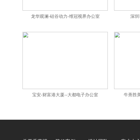
龙华观澜-硅谷动力-维冠视界办公室
深圳
宝安-财富港大厦--大都电子办公室
牛蒡胜