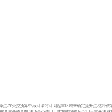
点.在受控预算中,设计者将计划起重区域来确定提升点.这种依
解参展商的意图.挂顶是否选用工艺布或钢架,应采用吊重悬挂,此