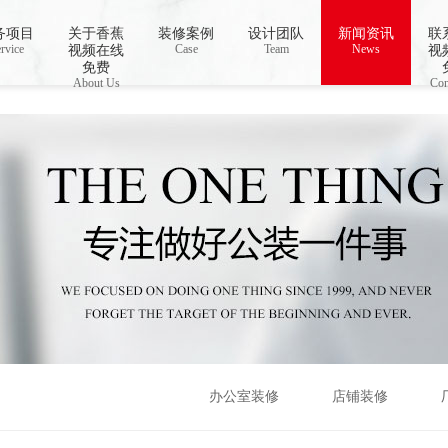
视频下载,91香蕉APP成人污在线观看
务项目
关于香蕉
装修案例
设计团队
新闻资讯
联
rvice
Case
Team
News
视频在线
视
免费
About Us
Con
办公室装修
店铺装修