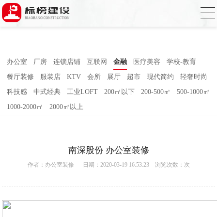
香蕉视频在线免费,香蕉视频导航,黄色香蕉
视频下载,91香蕉APP成人污在线观看
办公室
厂房
连锁店铺
互联网
金融
医疗美容
学校-教育
餐厅装修
服装店
KTV
会所
展厅
超市
现代简约
轻奢时尚
科技感
中式经典
工业LOFT
200㎡以下
200-500㎡
500-1000㎡
1000-2000㎡
2000㎡以上
南深股份 办公室装修
作者：
办公室装修
日期：2020-03-19 16:53:23 浏览次数：
次