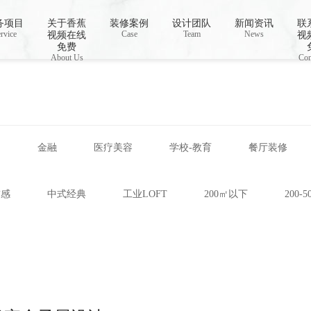
视频下载,91香蕉APP成人污在线观看
务项目
关于香蕉
装修案例
设计团队
新闻资讯
联
rvice
Case
Team
News
视频在线
视
免费
About Us
Con
网
金融
医疗美容
学校-教育
餐厅装修
技感
中式经典
工业LOFT
200㎡以下
200-