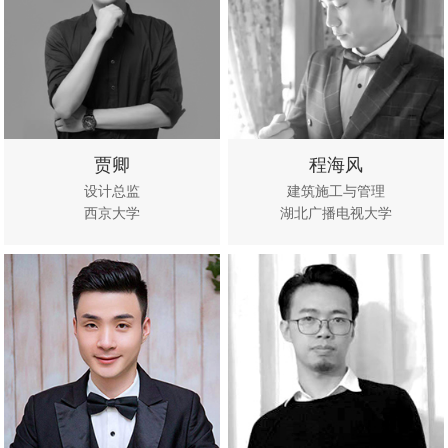
贾卿
程海风
设计总监
建筑施工与管理
西京大学
湖北广播电视大学
立即咨
查看作
立即咨
查看作
询
品
询
品