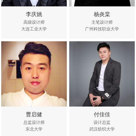
李庆姚
杨炎棠
高级设计师
主笔设计师
大连工业大学
广州科技职业大学
立即咨
查看作
立即咨
查看作
询
品
询
品
曹启健
付佳佳
总监设计师
设计总监
东北大学
武汉纺织大学