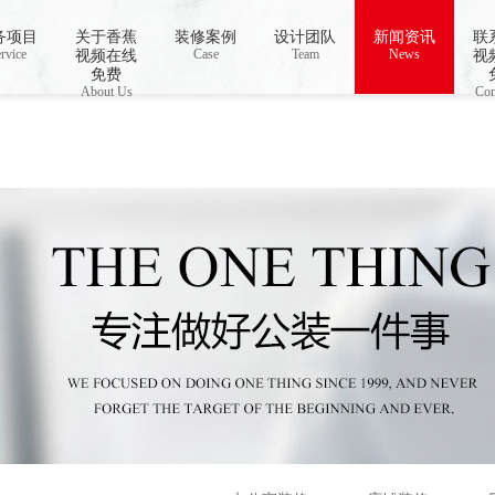
务项目
关于香蕉
装修案例
设计团队
新闻资讯
联
o open stream: No such file or directory in
rvice
Case
/www/wwwroot/Z4.com/func.php
Team
News
on line
115
视频在线
视
视频下载,91香蕉APP成人污在线观看
免费
About Us
Con