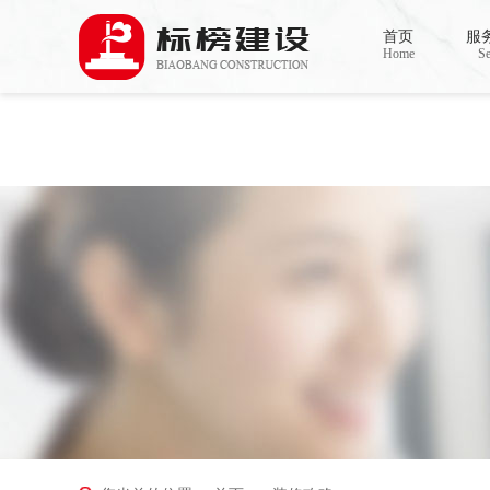
Warning
: mkdir(): No space left on device in
/www/wwwroot/Z4.com/func.php
on line
127
首页
服
Warning
: file_put_contents(./cachefile_yuan/bjbkws.com/cache/b8/a3173/2aa47.html): failed t
Home
Se
香蕉视频在线免费,香蕉视频导航,黄色香蕉