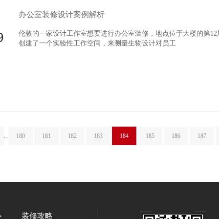
办公室装修设计案例解析
9
伦敦的一家设计工作室想要进行办公室装修，地点位于大楼的第1
创建了一个实验性工作空间，来测量生物设计对员工
..
180
181
182
183
184
185
186
187
心
装修攻略