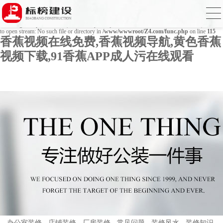
Warning
: mkdir(): No space left on device in
/www/wwwroot/Z4.com/func.php
on line
127
Warning
: file_put_contents(./cachefile_yuan/bjbkws.com/cache/d1/042c1/850fb.html): failed
to open stream: No such file or directory in
/www/wwwroot/Z4.com/func.php
on line
115
香蕉视频在线免费,香蕉视频导航,黄色香蕉
视频下载,91香蕉APP成人污在线观看
办公室装修
店铺装修
厂房装修
常见问题
装修风水
装修知识