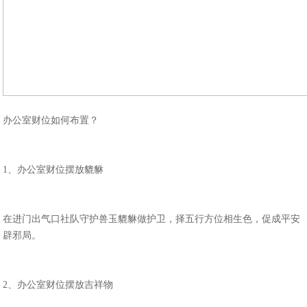
办公室财位如何布置？
1、办公室财位摆放貔貅
在进门出气口社队守护兽玉貔貅做护卫，择五行方位相生色，促成平安
辟邪局。
2、办公室财位摆放吉祥物