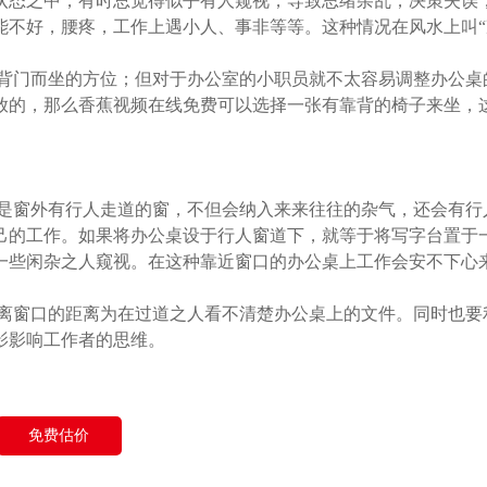
状态之中，有时总觉得似乎有人窥视，导致思绪杂乱，决策失误
能不好，腰疼，工作上遇小人、事非等等。这种情况在风水上叫“
门而坐的方位；但对于办公室的小职员就不太容易调整办公桌
放的，那么香蕉视频在线免费可以选择一张有靠背的椅子来坐，
窗外有行人走道的窗，不但会纳入来来往往的杂气，还会有行
己的工作。如果将办公桌设于行人窗道下，就等于将写字台置于
一些闲杂之人窥视。在这种靠近窗口的办公桌上工作会安不下心
窗口的距离为在过道之人看不清楚办公桌上的文件。同时也要
影影响工作者的思维。
免费估价