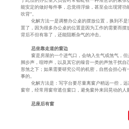
于此位的办公室人员会时常都处在一种潜意识的紧张
能安定的做好每件事，总觉得浮燥，甚至会出现肾功
吹背”。
化解方法一是调整办公桌的摆放位置，换到不是背
置了，因为很多办公桌的位置是因为工作的需要而摆
背后不但有靠了，还能阻断杂气的冲击。
忌坐靠走道的窗边
窗是房屋的一个进气口，会纳入生气或煞气，但是
脚步声，喧哗声，以及其它的噪音一类的声煞干扰自
形煞之下；如果需要研究公司的机密，自然会担心有
事的。
化解方法是：写字台要尽量离窗户稍远一些，远离
窗帘，经常用窗帘遮住窗口，避免窗外来回晃动的人
忌座后有窗