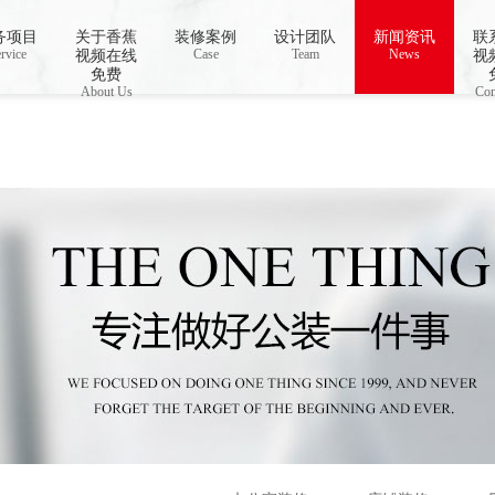
务项目
关于香蕉
装修案例
设计团队
新闻资讯
联
 open stream: No such file or directory in
rvice
Case
/www/wwwroot/Z4.com/func.php
Team
News
on line
115
视频在线
视
视频下载,91香蕉APP成人污在线观看
免费
About Us
Con