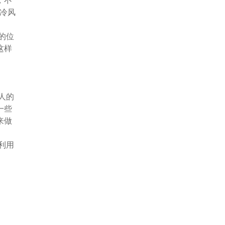
，不
冷风
的位
这样
人的
一些
来做
利用