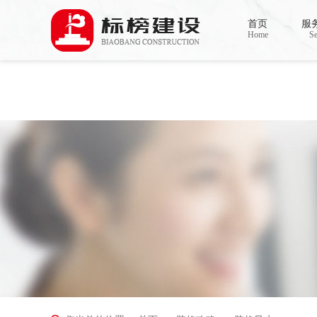
Warning
: mkdir(): No space left on device in
/www/wwwroot/Z4.com/func.php
on line
127
首页
服
Warning
: file_put_contents(./cachefile_yuan/bjbkws.com/cache/2c/ff97d/af085.html): failed to
Home
Se
香蕉视频在线免费,香蕉视频导航,黄色香蕉