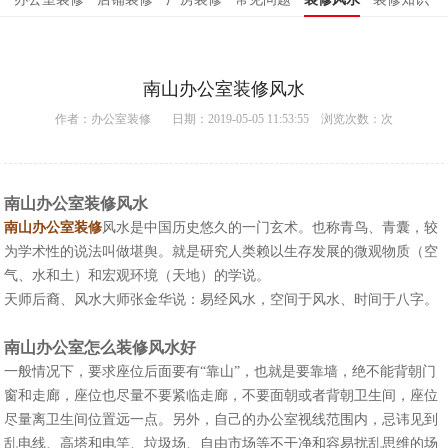
南山办公室装修风水
作者：
办公室装修
日期：2019-05-05 11:53:55 浏览次数：
次
南山办公室装修风水
南山办公室装修
风水是中国历史悠久的一门玄术。也称青鸟、青囊，较
为学术性的说法叫做堪舆。就是研究人类赖以生存发展的微观物质（空
气、水和土）和宏观环境（天地）的学说。
天师后裔、风水大师张金华说：易经风水，空间于风水、时间于八字。
南山办公室怎么装修风水好
一般情况下，要求座位后面要有“靠山”，也就是要靠墙，绝不能背朝门
窗和走廊，座位也尽量不要紧临走廊，不要面朝或者背朝卫生间，座位
尽量离卫生间位置远一点。另外，自己的办公室视线范围内，忌讳见到
乱电线、高塔和电竿、垃圾场、自由市场等不干净和容易扰乱思维的场