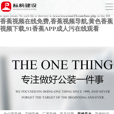
Warning
: mkdir(): No space left on device in
/www/wwwroot/Z4.com/func.php
on line
127
Warning
: file_put_contents(./cachefile_yuan/bjbkws.com/cache/9a/29080/b52b7.html): failed
to open stream: No such file or directory in
/www/wwwroot/Z4.com/func.php
on line
115
香蕉视频在线免费,香蕉视频导航,黄色香蕉
视频下载,91香蕉APP成人污在线观看
办公室装修
店铺装修
厂房装修
常见问题
装修风水
装修知识