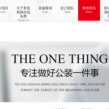
务项目
关于香蕉
装修案例
设计团队
新闻资讯
联
o open stream: No such file or directory in
rvice
Case
/www/wwwroot/Z4.com/func.php
Team
News
on line
115
视频在线
视
视频下载,91香蕉APP成人污在线观看
免费
About Us
Con