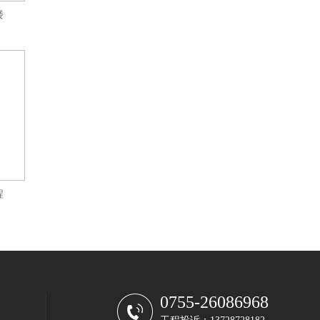
楼
程
0755-26086968