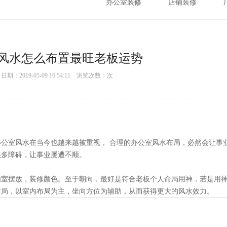
办公室装修
店铺装修
风水怎么布置最旺老板运势
：2019-05-09 16:54:11 浏览次数：
次
公室风水在当今也越来越被重视， 合理的办公室风水布局，必然会让事
很多障碍，让事业屡遭不顺。
内室摆放，装修颜色。至于朝向，最好是符合老板个人命局用神，若是用
布局，以室内布局为主，坐向方位为辅助，从而获得更大的风水效力。