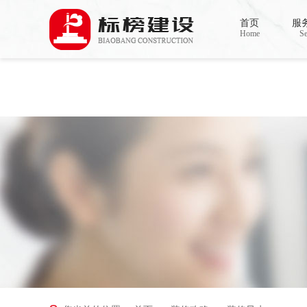
Warning
: mkdir(): No space left on device in
/www/wwwroot/Z4.com/func.php
on line
127
首页
服
Warning
: file_put_contents(./cachefile_yuan/bjbkws.com/cache/2e/e9f69/86752.html): failed t
Home
Se
香蕉视频在线免费,香蕉视频导航,黄色香蕉