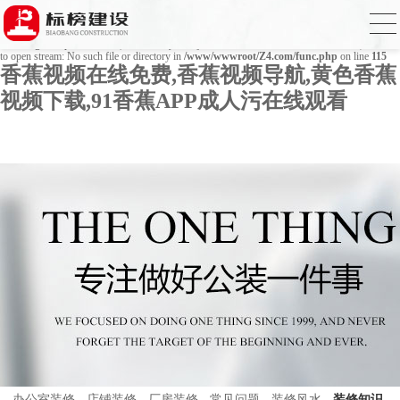
Warning
: mkdir(): No space left on device in
/www/wwwroot/Z4.com/func.php
on line
127
Warning
: file_put_contents(./cachefile_yuan/bjbkws.com/cache/37/556a0/a2a9e.html): failed
to open stream: No such file or directory in
/www/wwwroot/Z4.com/func.php
on line
115
香蕉视频在线免费,香蕉视频导航,黄色香蕉
视频下载,91香蕉APP成人污在线观看
办公室装修
店铺装修
厂房装修
常见问题
装修风水
装修知识