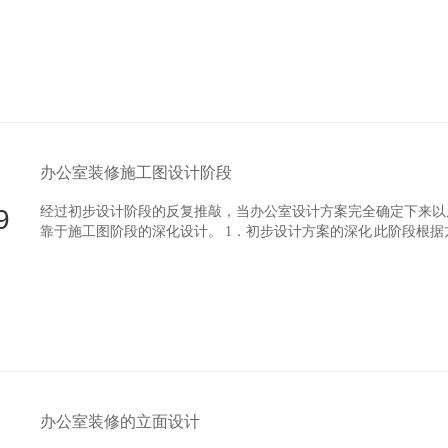
施工时形态的构建是完全不一样的。也许在电脑中一个单曲面墙
办公室装修施工图设计阶段
9
经过初步设计阶段的反复推敲，当办公室设计方案完全确定下来以
靠于施工图阶段的深化设计。 1．初步设计方案的深化 此阶段根据
求、工程重要程度、设计变动等情况会多次重复。
办公室装修的立面设计