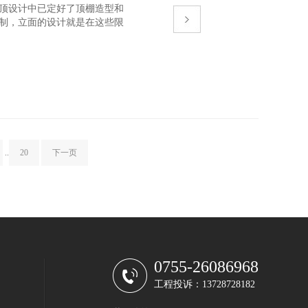
在吊顶设计中已定好了顶棚造型和
限制，立面的设计就是在这些限
特征。
..
20
下一页
0755-26086968
工程投诉：13728728182