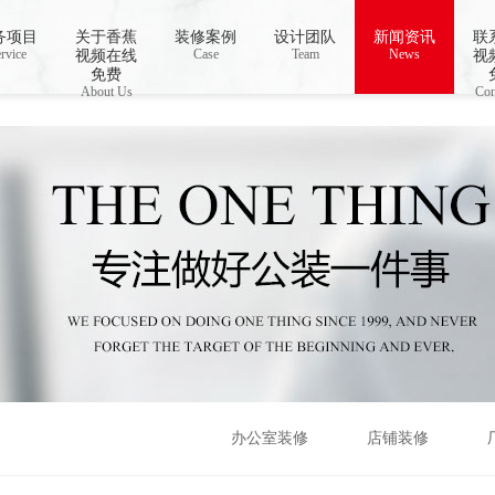
视频下载,91香蕉APP成人污在线观看
务项目
关于香蕉
装修案例
设计团队
新闻资讯
联
rvice
Case
Team
News
视频在线
视
免费
About Us
Con
办公室装修
店铺装修