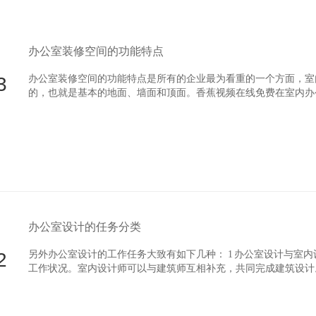
办公室装修空间的功能特点
3
办公室装修空间的功能特点是所有的企业最为看重的一个方面，
的，也就是基本的地面、墙面和顶面。香蕉视频在线免费在室
直观的就表现在于视觉和触觉上，所以也就是地面、墙面和顶面三
办公室设计的任务分类
2
另外办公室设计的工作任务大致有如下几种： 1 办公室设计与室内
工作状况。室内设计师可以与建筑师互相补充，共同完成建筑设计
对原建筑空间和功能进行细化和完善，并对有缺陷的空间进行改造
计，有的改进功能，有的改变空间形态，大多数是对功能和空间都进