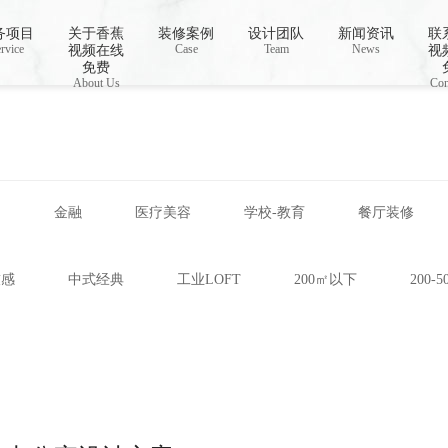
视频下载,91香蕉APP成人污在线观看
务项目
关于香蕉
装修案例
设计团队
新闻资讯
联
rvice
Case
Team
News
视频在线
视
免费
About Us
Con
网
金融
医疗美容
学校-教育
餐厅装修
技感
中式经典
工业LOFT
200㎡以下
200-