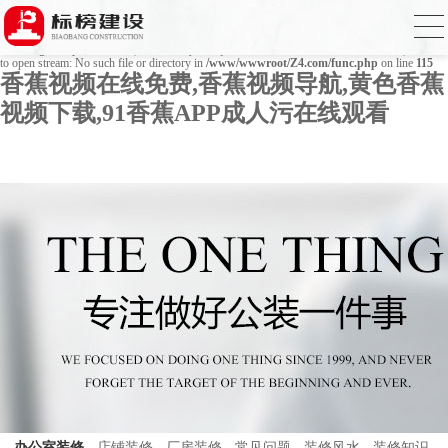
Warning
: mkdir(): No space left on device in
/www/wwwroot/Z4.com/func.php
on line
127
Warning
: file_put_contents(./cachefile_yuan/bjbkws.com/cache/a6/b10cb/ad56c.html): failed
to open stream: No such file or directory in
/www/wwwroot/Z4.com/func.php
on line
115
香蕉视频在线免费,香蕉视频导航,黄色香蕉
视频下载,91香蕉APP成人污在线观看
办公室装修
店铺装修
厂房装修
常见问题
装修风水
装修知识