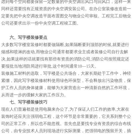
虑到每个空间都要保留一定数量的中央空调出风口与回风口，这样一来
同样还需要找有正规资质的中央空调安装公司。在办公室装修改造前一
定要先把中央空调改造平面布置图交与物业公司审核。工程完工后物业
公司还要求出示一份中央空调工程竣工图。
六、写字楼装修要点
大多数写字楼室装修时都要做隔断,如果隔断要到顶部的时候,就要进行
烟感和喷淋的改动,而物业公司通常都要求业主或者装修公司自行去解
决,如果这样的话就要找有那些有资质的消防公司,消防公司按照规定还
要报批当地消防局进行审批,这个时间通常10—15天。
装修施工材料的选取，写字楼是公共场合，大家长期处于工作中，神经
紧绷，因此写字楼装修材料使用绿色环保型，不会释放出污染物质，保
护工作人员的身体健康，能够为大家营造出一种清新自然的工作环境，
从而进一步的缓解大家的工作压力。
七、写字楼装修技巧
现在人们普遍都是使用电脑来办公了,为了保证人们工作的效率,大家在
装饰时还应关注强弱电工程，这个环节是非常重要的，它关系到整个公
司的正常工作，所以也不能忽视。首先也是要找专业有资质的综合布线
公司，由专业技术人员到现场进行实际测量，把强弱电的预留开关，插