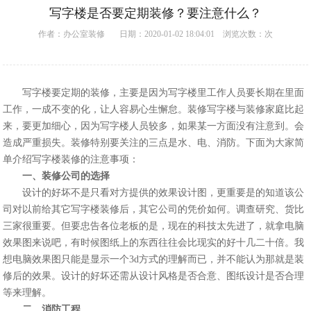
写字楼是否要定期装修？要注意什么？
作者：
办公室装修
日期：2020-01-02 18:04:01 浏览次数：
次
写字楼要定期的装修，主要是因为写字楼里工作人员要长期在里面
工作，一成不变的化，让人容易心生懈怠。装修写字楼与装修家庭比起
来，要更加细心，因为写字楼人员较多，如果某一方面没有注意到。会
造成严重损失。装修特别要关注的三点是水、电、消防。下面为大家简
单介绍写字楼装修的注意事项：
一、装修公司的选择
设计的好坏不是只看对方提供的效果设计图，更重要是的知道该公
司对以前给其它写字楼装修后，其它公司的凭价如何。调查研究、货比
三家很重要。但要忠告各位老板的是，现在的科技太先进了，就拿电脑
效果图来说吧，有时候图纸上的东西往往会比现实的好十几二十倍。我
想电脑效果图只能是显示一个3d方式的理解而已，并不能认为那就是装
修后的效果。设计的好坏还需从设计风格是否合意、图纸设计是否合理
等来理解。
二、消防工程