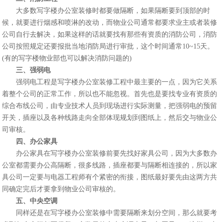
大多数写字楼
办公室装修
时都要做隔断，如果隔断要到顶部的时
候，就要进行烟感和喷淋的改动，而物业公司通常都要求业主或者装修
公司自行去解决，如果这样的话就要找有那些有资质的消防公司，消防
公司按照规定还要报批当地消防局进行审批，这个时间通常10~15天。
(有的写字楼物业部也可以解决消防问题的)
三、强弱电
强弱电工程是写字楼
办公室装修
工程中最主要的一点，因为它关系
着整个公司的正常工作，所以也不能忽视。首先也是要找专业有资质的
综合布线公司，由专业技术人员到现场进行实际测量，把强弱电的预留
开关，插座以及各种线路走向全部体现规划到图纸上，然后交与物业公
司审核。
四、办公家具
办公家具在写字楼办公室装修前要先找好家具公司，因为大多数办
公室都需要办公高隔断，很多线路，插座都要与隔断相连接的，所以家
具公司一定要与电器工程师有个紧密的衔接，图纸最好要先由这两方共
同确定完后才要拿到物业公司审核的。
五、中央空调
同样还是在写字楼办公室装修中需要隔断来划分空间，那么就要考