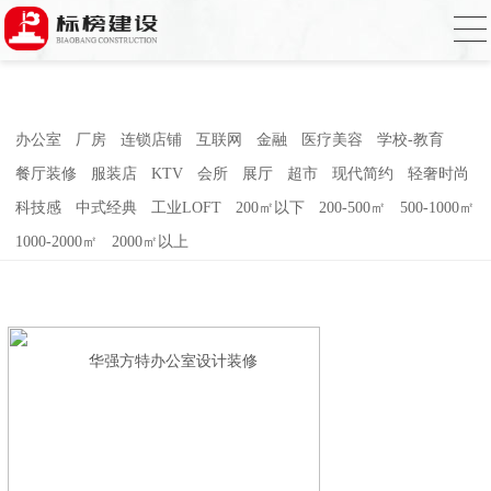
香蕉视频在线免费,香蕉视频导航,黄色香蕉
视频下载,91香蕉APP成人污在线观看
办公室
厂房
连锁店铺
互联网
金融
医疗美容
学校-教育
餐厅装修
服装店
KTV
会所
展厅
超市
现代简约
轻奢时尚
科技感
中式经典
工业LOFT
200㎡以下
200-500㎡
500-1000㎡
1000-2000㎡
2000㎡以上