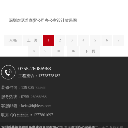
深圳杰瑟普商贸公司办公室设计效果图
363条
上一页
1
2
3
4
5
6
7
8
9
10
..
16
下一页
0755-26086968
工程投诉：13728728182
装修咨询：139 029 75568
服务热线：0755-26086968
客服邮箱：kefu@bjbkws.com
联系 QQ ：1277801697
深圳香蕉视频在线免费建设集团有限公司
-专注
深圳办公室装修
二十余年 版权所有