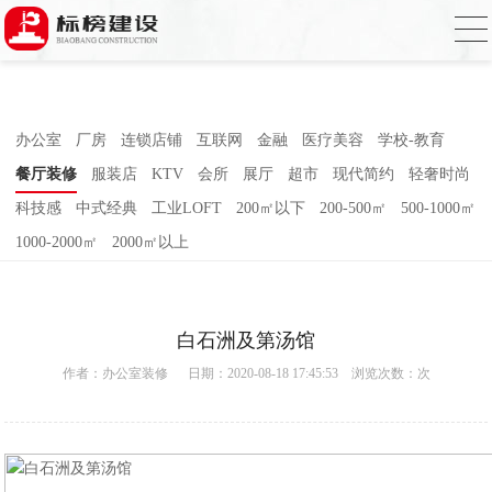
香蕉视频在线免费,香蕉视频导航,黄色香蕉
视频下载,91香蕉APP成人污在线观看
办公室
厂房
连锁店铺
互联网
金融
医疗美容
学校-教育
餐厅装修
服装店
KTV
会所
展厅
超市
现代简约
轻奢时尚
科技感
中式经典
工业LOFT
200㎡以下
200-500㎡
500-1000㎡
1000-2000㎡
2000㎡以上
白石洲及第汤馆
作者：
办公室装修
日期：2020-08-18 17:45:53 浏览次数：
次