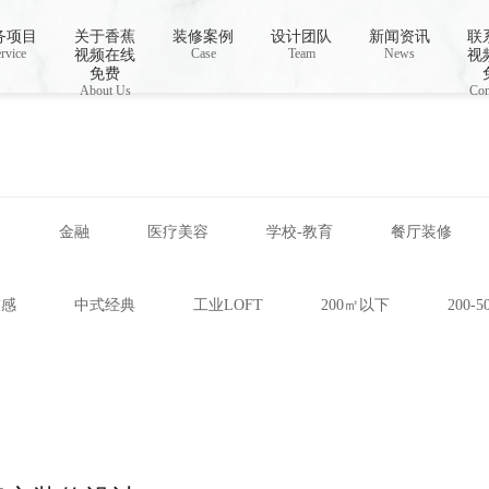
视频下载,91香蕉APP成人污在线观看
务项目
关于香蕉
装修案例
设计团队
新闻资讯
联
rvice
Case
Team
News
视频在线
视
免费
About Us
Con
网
金融
医疗美容
学校-教育
餐厅装修
技感
中式经典
工业LOFT
200㎡以下
200-