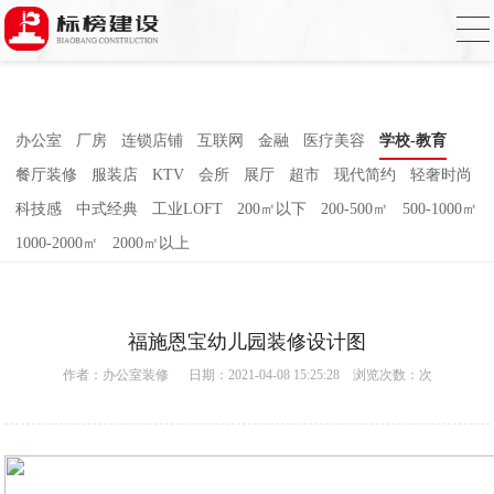
香蕉视频在线免费,香蕉视频导航,黄色香蕉
视频下载,91香蕉APP成人污在线观看
办公室
厂房
连锁店铺
互联网
金融
医疗美容
学校-教育
餐厅装修
服装店
KTV
会所
展厅
超市
现代简约
轻奢时尚
科技感
中式经典
工业LOFT
200㎡以下
200-500㎡
500-1000㎡
1000-2000㎡
2000㎡以上
福施恩宝幼儿园装修设计图
作者：
办公室装修
日期：2021-04-08 15:25:28 浏览次数：
次