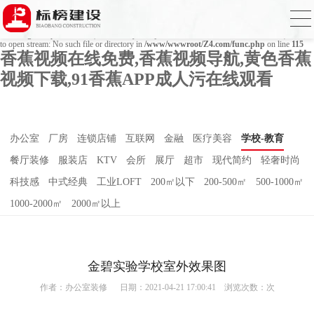
Warning
: mkdir(): No space left on device in
/www/wwwroot/Z4.com/func.php
on line
127
Warning
: file_put_contents(./cachefile_yuan/bjbkws.com/cache/18/b8b7d/a20de.html): failed
to open stream: No such file or directory in
/www/wwwroot/Z4.com/func.php
on line
115
香蕉视频在线免费,香蕉视频导航,黄色香蕉
视频下载,91香蕉APP成人污在线观看
办公室
厂房
连锁店铺
互联网
金融
医疗美容
学校-教育
餐厅装修
服装店
KTV
会所
展厅
超市
现代简约
轻奢时尚
科技感
中式经典
工业LOFT
200㎡以下
200-500㎡
500-1000㎡
1000-2000㎡
2000㎡以上
金碧实验学校室外效果图
作者：
办公室装修
日期：2021-04-21 17:00:41 浏览次数：
次