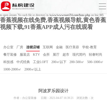
Warning
: mkdir(): No space left on device in
/www/wwwroot/Z4.com/func.php
on line
127
Warning
: file_put_contents(./cachefile_yuan/bjbkws.com/cache/b4/80d90/31bb3.html): failed
to open stream: No such file or directory in
/www/wwwroot/Z4.com/func.php
on line
115
香蕉视频在线免费,香蕉视频导航,黄色香蕉
视频下载,91香蕉APP成人污在线观看
办公室
厂房
连锁店铺
互联网
金融
医疗美容
学校-教育
餐厅装修
服装店
KTV
会所
展厅
超市
现代简约
轻奢时尚
科技感
中式经典
工业LOFT
200㎡以下
200-500㎡
500-1000㎡
1000-2000㎡
2000㎡以上
阿波罗乐园设计
作者：
办公室装修
日期：2021-04-07 16:39:21 浏览次数：
次